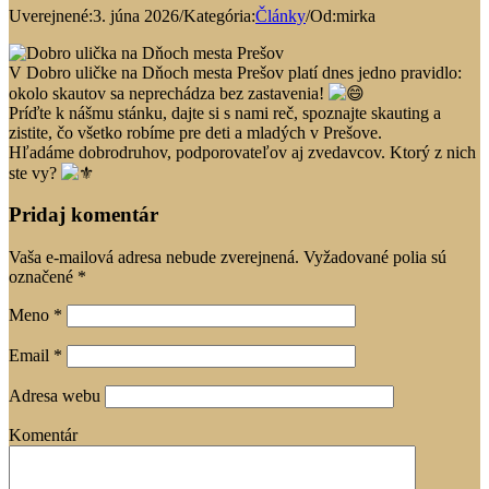
Uverejnené:3. júna 2026
/
Kategória:
Články
/
Od:mirka
V Dobro uličke na Dňoch mesta Prešov platí dnes jedno pravidlo:
okolo skautov sa neprechádza bez zastavenia!
Príďte k nášmu stánku, dajte si s nami reč, spoznajte skauting a
zistite, čo všetko robíme pre deti a mladých v Prešove.
Hľadáme dobrodruhov, podporovateľov aj zvedavcov. Ktorý z nich
ste vy?
Pridaj komentár
Vaša e-mailová adresa nebude zverejnená.
Vyžadované polia sú
označené
*
Meno
*
Email
*
Adresa webu
Komentár