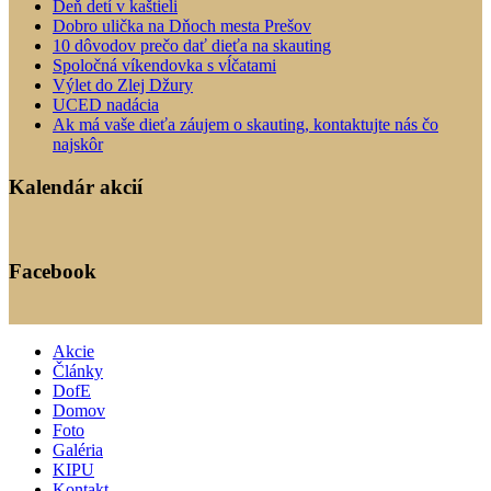
Deň detí v kaštieli
Dobro ulička na Dňoch mesta Prešov
10 dôvodov prečo dať dieťa na skauting
Spoločná víkendovka s vĺčatami
Výlet do Zlej Džury
UCED nadácia
Ak má vaše dieťa záujem o skauting, kontaktujte nás čo
najskôr
Kalendár akcií
Facebook
Akcie
Články
DofE
Domov
Foto
Galéria
KIPU
Kontakt