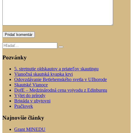
Pozvánky
5. stretnutie oldskautov a priateľov skautingu
Vianočná skautská kvapka krvi
Odovzdávanie Betlehemského svetla v Užhorode
Skautské Vianoce
DofE – Medzinárodná cena vojvodu z Edinburgu
Výlet do prírody
Brigáda v ubytovni
Pračlovek
Najnovšie články
Grant MINEDU