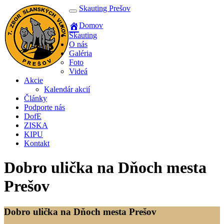
Skauting Prešov
Domov
Skauting
O nás
Galéria
Foto
Videá
Akcie
Kalendár akcií
Články
Podporte nás
DofE
ZISKA
KIPU
Kontakt
Dobro ulička na Dňoch mesta
Prešov
Dobro ulička na Dňoch mesta Prešov